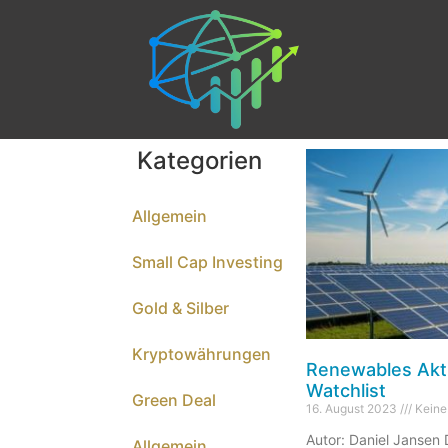
Kategorien
Allgemein
Small Cap Investing
Gold & Silber
Kryptowährungen
Renewables Akti
Watchlist
Green Deal
16. August 2023
Keine
Autor: Daniel Jansen
Allgemein