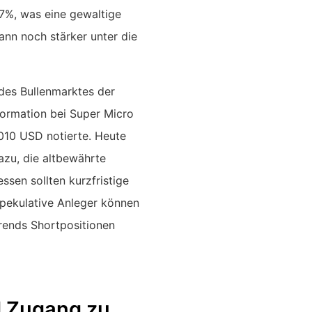
-27%, was eine gewaltige
ann noch stärker unter die
des Bullenmarktes der
-Formation bei Super Micro
.010 USD notierte. Heute
azu, die altbewährte
ssen sollten kurzfristige
pekulative Anleger können
trends Shortpositionen
d Zugang zu