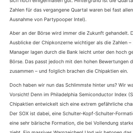
sich noch einigermaßen gut. Hintergrund ist die Quarta
Zahlen für das vergangene Quartal waren bei fast alle
Ausnahme von Partypooper Intel).
Aber an der Börse wird immer die Zukunft gehandelt. 
Ausblicke der Chipkonzerne wichtiger als die Zahlen –
Manager lagen durch die Bank leicht unter den hoch g
Börse. Das passt jedoch mit den hohen Bewertungen de
zusammen – und folglich brachen die Chipaktien ein.
Doch haben wir nun das Schlimmste hinter uns? Wir wa
Vorsicht! Denn im Philadelphia Semiconductor Index (
Chipaktien entwickelt sich eine extrem gefährliche cha
Der SOX ist dabei, eine Schulter-Kopf-Schulter-Formati
eine sehr bärische Formation, die bei Vollendung stark
zieht. Ein massives Warnzeichen! Und wir betonen das 