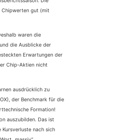
lsberichtssaison. Die
n Chipwerten gut (mit
Deshalb waren die
 und die Ausblicke der
esteckten Erwartungen der
r Chip-Aktien nicht
rnen ausdrücklich zu
SOX), der Benchmark für die
rttechnische Formation!
on auszubilden. Das ist
e Kursverluste nach sich
Wort „massiv“.