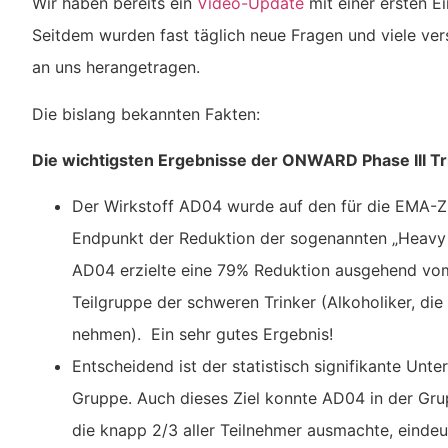
Wir haben bereits ein
Video-Update
mit einer ersten Ei
Seitdem wurden fast täglich neue Fragen und viele ver
an uns herangetragen.
Die bislang bekannten Fakten:
Die wichtigsten Ergebnisse der ONWARD Phase III Tr
Der Wirkstoff AD04 wurde auf den für die EMA-Z
Endpunkt der Reduktion der sogenannten „Heavy 
AD04 erzielte eine 79% Reduktion ausgehend vom
Teilgruppe der schweren Trinker (Alkoholiker, die
nehmen). Ein sehr gutes Ergebnis!
Entscheidend ist der statistisch signifikante Unt
Gruppe. Auch dieses Ziel konnte AD04 in der Gru
die knapp 2/3 aller Teilnehmer ausmachte, eindeut